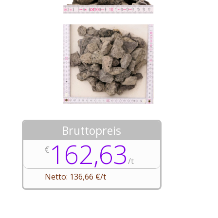
Bruttopreis
162,63
€
/
t
Netto: 136,66 €/t